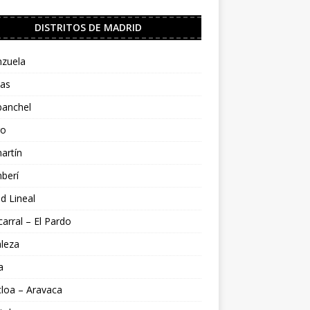
DISTRITOS DE MADRID
nzuela
jas
banchel
ro
artín
berí
d Lineal
arral – El Pardo
leza
a
loa – Aravaca