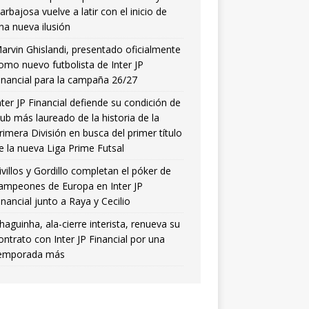
arbajosa vuelve a latir con el inicio de
na nueva ilusión
arvin Ghislandi, presentado oficialmente
omo nuevo futbolista de Inter JP
inancial para la campaña 26/27
nter JP Financial defiende su condición de
lub más laureado de la historia de la
rimera División en busca del primer título
e la nueva Liga Prime Futsal
ivillos y Gordillo completan el póker de
ampeones de Europa en Inter JP
inancial junto a Raya y Cecilio
haguinha, ala-cierre interista, renueva su
ontrato con Inter JP Financial por una
emporada más