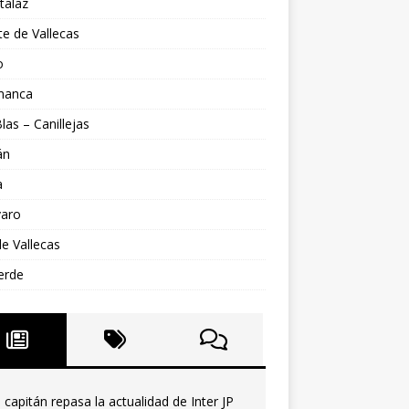
talaz
e de Vallecas
o
manca
las – Canillejas
án
a
varo
 de Vallecas
verde
l capitán repasa la actualidad de Inter JP