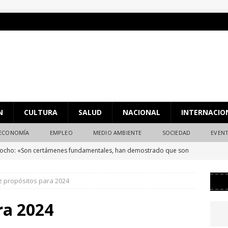
N
CULTURA
SALUD
NACIONAL
INTERNACIO
ECONOMÍA
EMPLEO
MEDIO AMBIENTE
SOCIEDAD
EVEN
rocho: «Son certámenes fundamentales, han demostrado que son
nte para darse a conocer»
CULTURA
z propósitos para 2024
berto Riquer valora las primeras sesiones de entrenamiento de
o que espera de las próximas semanas y del comienzo del curso
ra 2024