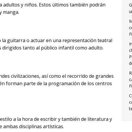
 adultos y niños. Estos últimos también podrán
G
u
 y manga.
M
c
F
la guitarra o actuar en una representación teatral
I
dirigidos tanto al público infantil como adulto.
c
P
d
R
ndes civilizaciones, así como el recorrido de grandes
c
bién forman parte de la programación de los centros
F
C
c
t
estilo a la hora de escribir y también de literatura y
 ambas disciplinas artísticas.