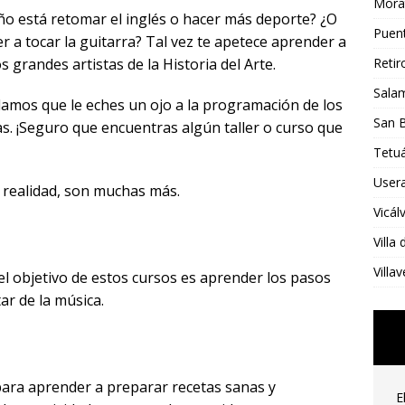
Mora
ño está retomar el inglés o hacer más deporte? ¿O
Puent
r a tocar la guitarra? Tal vez te apetece aprender a
Retir
grandes artistas de la Historia del Arte.
Sala
damos que le eches un ojo a la programación de los
San B
jas. ¡Seguro que encuentras algún taller o curso que
Tetu
User
 realidad, son muchas más.
Vicál
Villa
Villa
, el objetivo de estos cursos es aprender los pasos
tar de la música.
para aprender a preparar recetas sanas y
E