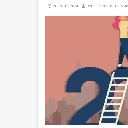
[ agosto 3, 2026 ]
¡A
enero 12, 2024
Dpto. de Redaccion Madr
este mes de agosto!
[ julio 31, 2026 ]
Arka
información nos ayud
[ agosto 7, 2026 ]
El
pretemporada: objetiv