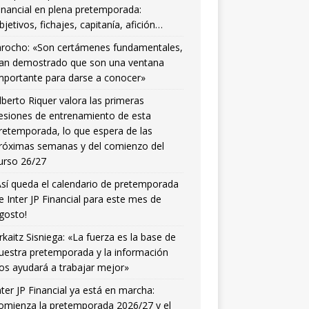
inancial en plena pretemporada:
bjetivos, fichajes, capitanía, afición…
arocho: «Son certámenes fundamentales,
an demostrado que son una ventana
mportante para darse a conocer»
lberto Riquer valora las primeras
esiones de entrenamiento de esta
retemporada, lo que espera de las
róximas semanas y del comienzo del
urso 26/27
Así queda el calendario de pretemporada
e Inter JP Financial para este mes de
gosto!
rkaitz Sisniega: «La fuerza es la base de
uestra pretemporada y la información
os ayudará a trabajar mejor»
nter JP Financial ya está en marcha:
omienza la pretemporada 2026/27 y el