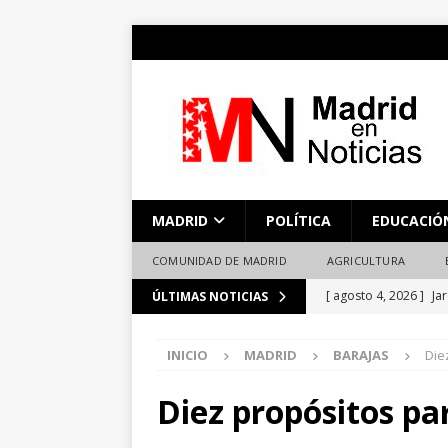
MADRID
POLÍTICA
EDUCACIÓ
COMUNIDAD DE MADRID
AGRICULTURA
[ agosto 4, 2026 ]
Ja
ÚLTIMAS NOTICIAS
una ventana importa
INICIO
MADRID
BARAJAS
Die
[ agosto 4, 2026 ]
Al
esta pretemporada, l
Diez propósitos pa
26/27
DEPORTES