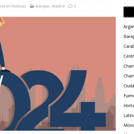
sí queda el calendario de pretemporada de Inter JP Financial para
id en Noticias
Barajas
,
Madrid
0
DEPORTES
itz Sisniega: «La fuerza es la base de nuestra pretemporada y la
Arga
ará a trabajar mejor»
DEPORTES
Bara
 capitán repasa la actualidad de Inter JP Financial en plena
Cara
Cent
os, fichajes, capitanía, afición…
DEPORTES
Cham
Cham
Ciuda
Fuenc
Horta
Latin
Monc