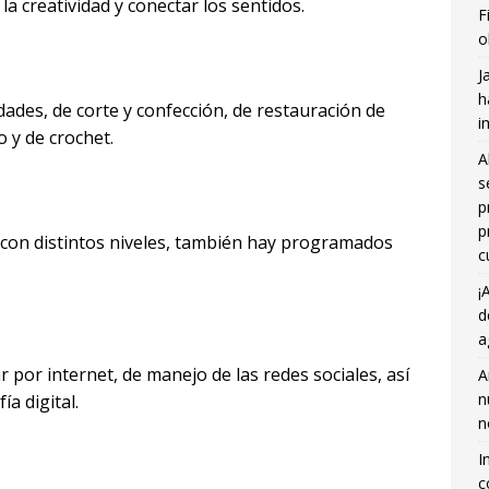
la creatividad y conectar los sentidos.
F
o
J
h
ades, de corte y confección, de restauración de
i
o y de crochet.
A
s
p
p
con distintos niveles, también hay programados
c
¡
d
a
 por internet, de manejo de las redes sociales, así
A
n
ía digital.
n
I
c